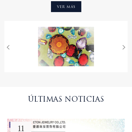
VER MÁS
e innovadores en plata de ley 925 con circonita, piedras
preciosas y perlas. nuestra coherencia en el cumplimiento de
los exigentes requisitos de calidad, precio y nivel de servicio sin
precedentes ha capturado una apreciación mundial del mundo
de los entendidos conocedores de la joyería. estos
compromisos son la base de nuestra empresa y les damos la
más cordial bienvenida para explorar y probar "la experiencia
de eton".
ÚLTIMAS NOTICIAS
04