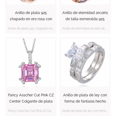
Anillo de plata 925
Anillo de eternidad arcoíris
chapado en oro rosa con
de talla esmeralda 925
centro de CZ rosa de corte
chapado en rodio sobre
Anillo de plata 925 chapado en oro rosa con centro de CZ rosa de corte Asscher
Anillo de eternidad arcoíris de talla esmeralda 925 chapado en rodio sobre plata de ley
Asscher
plata de ley
Fancy Asscher Cut Pink CZ
Anillo de plata de ley con
Center Colgante de plata
forma de fantasía hecho
rodiada
con circonita princesa
Fancy Asscher Cut Pink CZ Center Colgante de plata rodiada
Anillo de plata de ley con forma de fantasía hecho con circonita princesa infinita.
infinita.