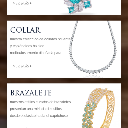
VER MÁS
atractivo femenino.
COLLAR
nuestra colección de collares brillantes
y espléndidos ha sido
meticulosamente diseñada para
garantizar la calidad y para evocar un
VER MÁS
sentido de gracia, clase y estilo.
BRAZALETE
nuestros estilos curados de brazaletes
presentan una miríada de estilos,
desde el clásico hasta el caprichoso.
expresa tu estilo y transforma lo