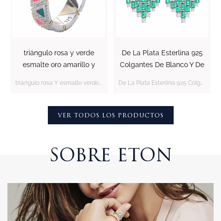
triángulo rosa y verde
De La Plata Esterlina 925
esmalte oro amarillo y
Colgantes De Blanco Y De
rodio sobre anillo de plata
Verde Los Pendientes
triángulo rosa Y esmalte verde oro amarillo Y anillo de rodio sobre plata de ley
De La Plata Esterlina 925 Colgantes De Blanco Y De Verde Los Pendientes
esterlina
VER TODOS LOS PRODUCTOS
SOBRE ETON