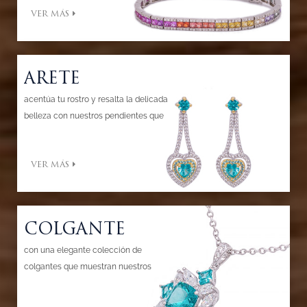
VER MÁS
perfectamente su belleza y gusto.
ARETE
acentúa tu rostro y resalta la delicada
belleza con nuestros pendientes que
son para siempre clásicos y elegantes.
agregue brillo a los lóbulos de sus
VER MÁS
orejas para ser adornado en cada
ocasión.
COLGANTE
con una elegante colección de
colgantes que muestran nuestros
diseños clásicos y modernos para
embellecer el cuello y realzar tu