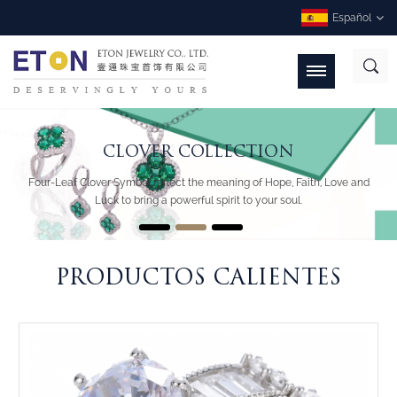
Español
CLOVER COLLECTION
ENGRAVED LOCKETS
PARAIBA
Four-Leaf Clover Symbol reflect the meaning of Hope, Faith, Love and
Capture her heart with an engraved locket, and hold onto it forever.
A New Collection-Yttrium Aluminium Garnet
Luck to bring a powerful spirit to your soul.
PRODUCTOS CALIENTES