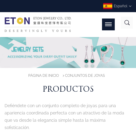
Español
PÁGINA DE INICIO
CONJUNTOS DE JOYAS
PRODUCTOS
Defiéndete con un conjunto completo de joyas para una
apariencia coordinada perfecta con un atractivo de la moda
que va desde la elegancia simple hasta la máxima
sofisticación.