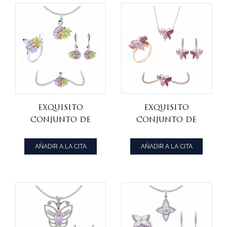
exquisito
exquisito
conjunto de
conjunto de
joyas de plata 925
joyas de plata 925
cisne
mariposa
AÑADIR A LA CITA
AÑADIR A LA CITA