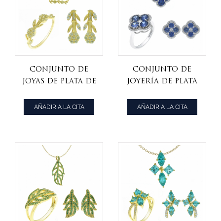
Conjunto de
Conjunto de
joyas de plata de
joyería de plata
ley 925
925 tanzanita cz
cuatro hojas de
AÑADIR A LA CITA
AÑADIR A LA CITA
trébol