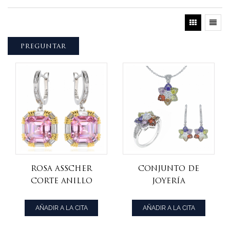
PREGUNTAR
rosa asscher
Conjunto de
corte anillo
joyería
cúbico collar
multicolor de
pendiente
plata esterlina
AÑADIR A LA CITA
AÑADIR A LA CITA
conjunto de
de la forma 925