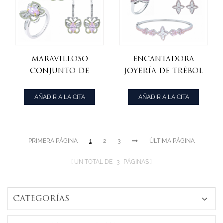
maravilloso
encantadora
conjunto de
joyería de trébol
joyas de plata
de cuatro hojas
mariposa damas
en plata
AÑADIR A LA CITA
AÑADIR A LA CITA
esterlina
PRIMERA PÁGINA
1
2
3
ÚLTIMA PÁGINA
UN TOTAL DE
3
PÁGINAS
CATEGORÍAS