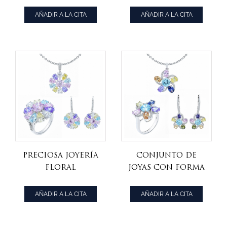
engastadas en
joyas redondas
plata de ley 925
en plata de ley
AÑADIR A LA CITA
AÑADIR A LA CITA
925
preciosa joyería
conjunto de
floral
joyas con forma
multicolor
de flor
engastada en
multicolor en
AÑADIR A LA CITA
AÑADIR A LA CITA
plata de ley 925
plata de ley