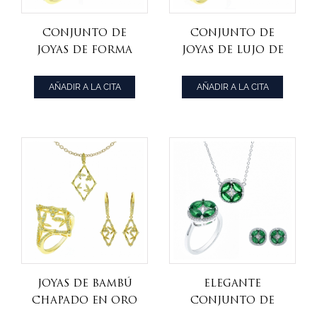
Conjunto de
Conjunto de
joyas de forma
joyas de lujo de
de hoja de plata
plata de ley 925
de ley 925
esterlina
AÑADIR A LA CITA
AÑADIR A LA CITA
joyas de bambú
elegante
chapado en oro
conjunto de