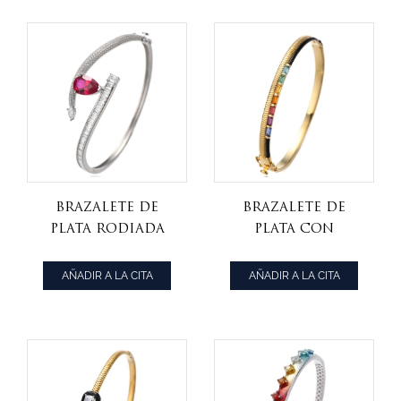
Brazalete de
Brazalete de
plata rodiada
plata con
con rubí,
circonitas
corindón y
cúbicas arcoíris
AÑADIR A LA CITA
AÑADIR A LA CITA
circonita
en forma de
cúbica blanca
baguette y baño
talla esmeralda
de oro