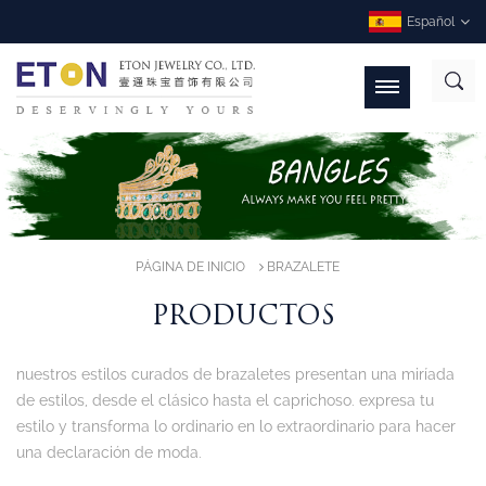
Español
PÁGINA DE INICIO
BRAZALETE
PRODUCTOS
nuestros estilos curados de brazaletes presentan una miríada
de estilos, desde el clásico hasta el caprichoso. expresa tu
estilo y transforma lo ordinario en lo extraordinario para hacer
una declaración de moda.