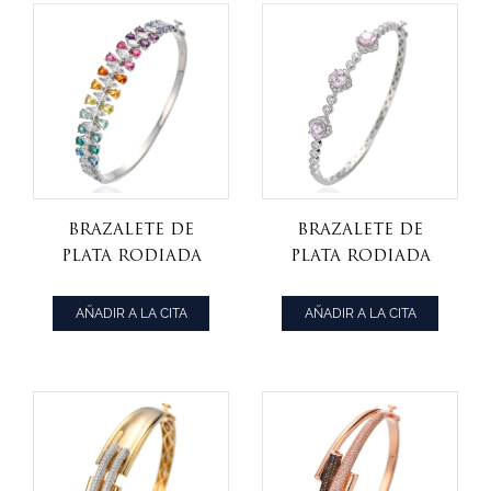
Brazalete de
Brazalete de
plata rodiada
plata rodiada
con circonita
con circonita
cúbica de color
cúbica rosa y
AÑADIR A LA CITA
AÑADIR A LA CITA
arcoíris
diamante
marquesa y
redondo
forma de pera