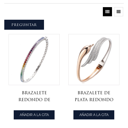
PREGUNTAR
Brazalete
Brazalete de
redondo de
plata redondo
plata rodiada
con circonita
con circonitas
cúbica blanca y
AÑADIR A LA CITA
AÑADIR A LA CITA
cúbicas blancas
baño de dos
y arcoíris
tonos