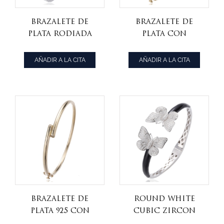
Brazalete de
Brazalete de
plata rodiada
plata con
con circonita
circonita
cúbica arcoíris
cúbica blanca y
AÑADIR A LA CITA
AÑADIR A LA CITA
de corte
esmalte negro en
esmeralda y
forma de pera,
esmalte arcoíris
chapado en oro.
Brazalete de
round white
plata 925 con
cubic zircon
circonita
rhodium silver