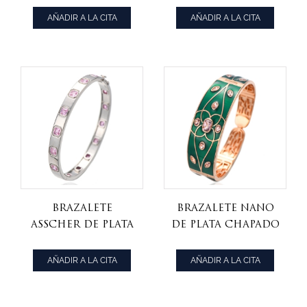
cúbica blanca
bangle
AÑADIR A LA CITA
AÑADIR A LA CITA
redonda y baño
de oro
Brazalete
Brazalete nano
Asscher de plata
de plata chapado
rodiada con
en oro rosa con
circonitas
forma de cojín y
AÑADIR A LA CITA
AÑADIR A LA CITA
cúbicas rosas
morganita
ovalada con
esmalte verde