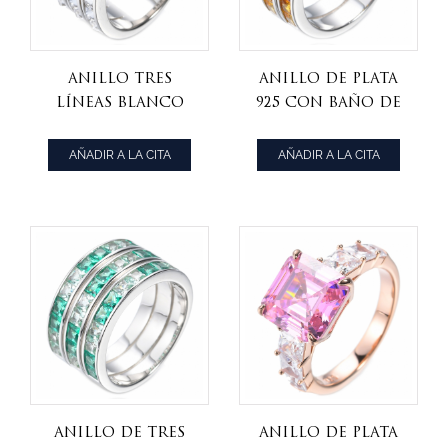
Anillo Tres
Anillo de Plata
Líneas Blanco
925 con Baño de
Corte Princesa
Rodio de Dos
CZ 925 Plata
Filas Graduadas
AÑADIR A LA CITA
AÑADIR A LA CITA
Rodiada
Naranja Corte
Princesa
Anillo de tres
Anillo de plata