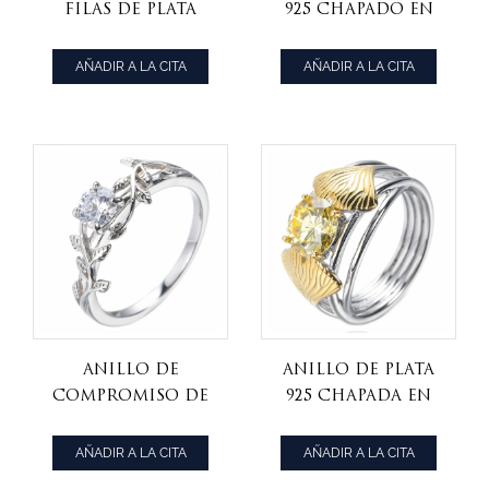
filas de plata
925 chapado en
con baño de
oro rosa con
rodio verde
centro de CZ
AÑADIR A LA CITA
AÑADIR A LA CITA
esmeralda corte
rosa de corte
princesa 925
Asscher
Anillo de
Anillo de plata
compromiso de
925 chapada en
novia de plata
dos tonos con
925 chapado en
diamante
AÑADIR A LA CITA
AÑADIR A LA CITA
rodio
amarillo de 2,0