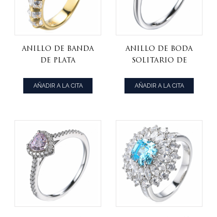
Anillo de banda
Anillo de boda
de plata
solitario de
esterlina
plata de ley 925
chapada en oro
con circonitas
AÑADIR A LA CITA
AÑADIR A LA CITA
amarillo
cúbicas de talla
clásico 925
cojín de 1
quilate