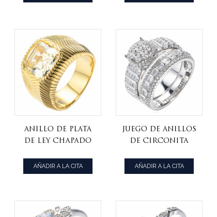
centro de
Esmeralda
tanzanita
octágono
elegante
Anillo De Plata
Juego de anillos
De Ley Chapado
de circonita
En Oro Amarillo
cúbica baguette
Con CZ Canarias
blanca de plata
AÑADIR A LA CITA
AÑADIR A LA CITA
De Corte Asscher
de ley chapada
en rodio