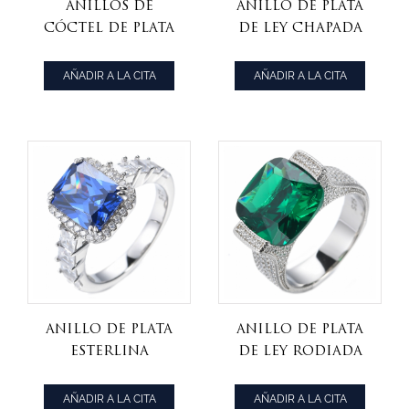
Anillos de
Anillo de plata
cóctel de plata
de ley chapada
de ley 925 con
en rodio con
corazón rosa y
centro de
AÑADIR A LA CITA
AÑADIR A LA CITA
circonitas
aguamarina de
cúbicas
talla Asscher
Anillo de plata
Anillo De Plata
esterlina
De Ley Rodiada
chapada en
Con Cojín
rodio con
Centro Verde
AÑADIR A LA CITA
AÑADIR A LA CITA