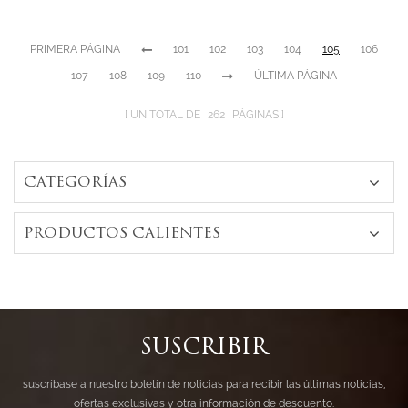
quilates CZ
PRIMERA PÁGINA
101
102
103
104
105
106
107
108
109
110
ÚLTIMA PÁGINA
UN TOTAL DE
262
PÁGINAS
CATEGORÍAS
PRODUCTOS CALIENTES
SUSCRIBIR
suscríbase a nuestro boletín de noticias para recibir las últimas noticias,
ofertas exclusivas y otra información de descuento.