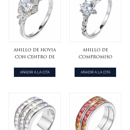
Anillo de novia
Anillo de
con centro de
compromiso
circonia cúbica
para mujer
blanca redonda
chapado en
AÑADIR A LA CITA
AÑADIR A LA CITA
de plata chapada
rodio con
en rodio 925
circonita
blanca redonda
de 0,75 quilates