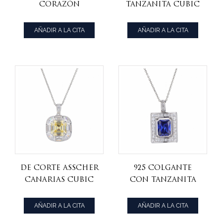
Corazón
Tanzanita Cubic
Colgante Con
Zirconia En
Laboratorio
Rodio Chapado
AÑADIR A LA CITA
AÑADIR A LA CITA
Creado Ruby
Más De Plata De
Galjanoplastia
Ley
Del Rodio Más De
Plata De Ley
De Corte Asscher
925 Colgante
Canarias Cubic
Con Tanzanita
Zirconia En
Cubic Zirconia
Rodio Chapado
En Rodio
AÑADIR A LA CITA
AÑADIR A LA CITA
Sobre Plata
Chapado Más De