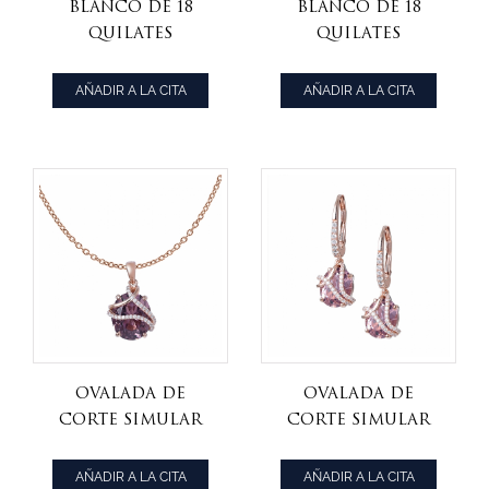
Blanco de 18
Blanco de 18
quilates
quilates
Chapado en Oro
Chapado en Oro
AAA Zirconia de
AAA Zirconia
AÑADIR A LA CITA
AÑADIR A LA CITA
la Mariposa
Mariposa
colgante
pendientes
Perfecto para
Perfecto para
Regalo para las
Regalo para las
Mujeres
Mujeres
Ovalada de
Ovalada de
Corte simular
Corte simular
Granate Rosa
Granate Rosa
Diamond
Diamond
AÑADIR A LA CITA
AÑADIR A LA CITA