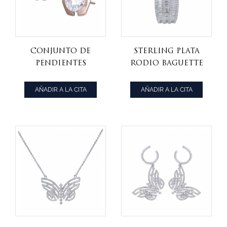
Conjunto de
Sterling Plata
pendientes
Rodio Baguette
chapados en oro
Cubic Zirconia
rosa de 18
colgante de la
AÑADIR A LA CITA
AÑADIR A LA CITA
quilates con
joyería
diamantes CZ
conjunto
redondos de 3ct