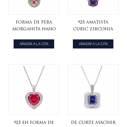
Forma De Pera
925 Amatista
Morganita Nano
Cubic Zirconia
Amarillo
Rosa Chapado En
Chapado En Oro
Oro Sobre Plata
AÑADIR A LA CITA
AÑADIR A LA CITA
Sobre Plata
Esterlina
Esterlina
Colgante
Colgante
925 En Forma De
De Corte Asscher