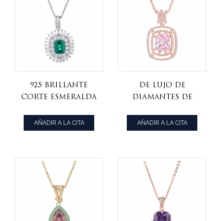
925 Brillante
De Lujo De
Corte Esmeralda
Diamantes De
Verde Nano
Color Rosa
Galjanoplastia
Cúbicos Circón
AÑADIR A LA CITA
AÑADIR A LA CITA
Del Rodio Sobre
Rosa Chapado En
Plata Esterlina
Oro Sobre Plata
Colgante
Esterlina
Colgante