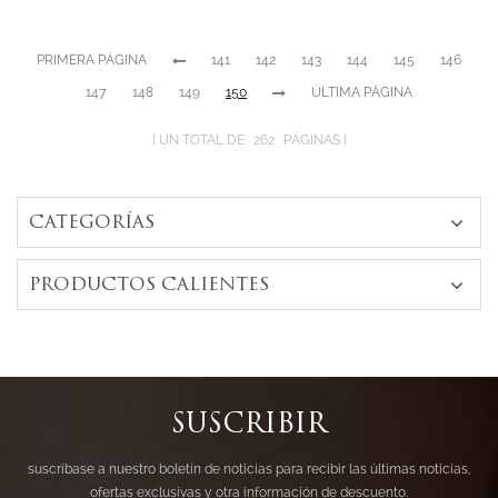
Esterlina
Plata De Ley
Colgante
PRIMERA PÁGINA
141
142
143
144
145
146
147
148
149
150
ÚLTIMA PÁGINA
UN TOTAL DE
262
PÁGINAS
CATEGORÍAS
PRODUCTOS CALIENTES
SUSCRIBIR
suscríbase a nuestro boletín de noticias para recibir las últimas noticias,
ofertas exclusivas y otra información de descuento.