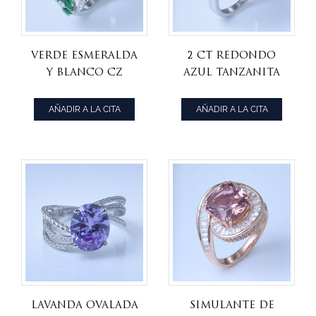
verde esmeralda
2 ct redondo
y blanco cz
azul tanzanita
rodio sobre
cz rodio sobre
plata esterlina
plata esterlina
AÑADIR A LA CITA
AÑADIR A LA CITA
marquesa
anillos de
anillos
compromiso de
corte redondo
lavanda ovalada
simulante de