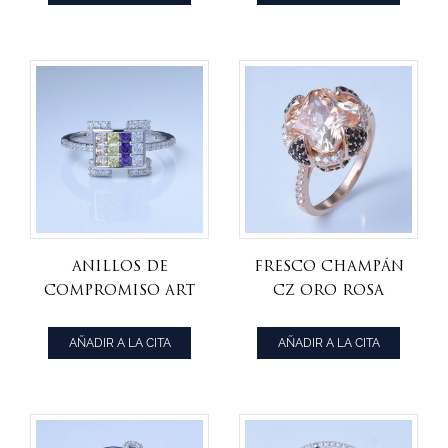
compromiso de
de forma libre
diseño esterlina
Anillos de
fresco champán
compromiso art
cz oro rosa
decó de plata
sobre plata
esterlina
esterlina anillo
AÑADIR A LA CITA
AÑADIR A LA CITA
multicolor
de compromiso
en forma de
princesa