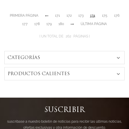
de 18k sobre
plata esterlina
PRIMERA PÁGINA
171
172
173
174
175
176
177
178
179
180
ÚLTIMA PÁGINA
UN TOTAL DE
262
PÁGINAS
CATEGORÍAS
PRODUCTOS CALIENTES
SUSCRIBIR
suscríbase a nuestro boletín de noticias para recibir las últimas noticias,
ofertas exclusivas y otra información de descuento.