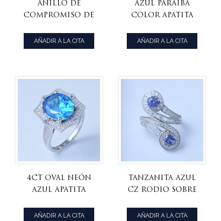
anillo de
azul paraiba
compromiso de
color apatita
plata esterlina
rodio sobre
con circonio
plata esterlina
AÑADIR A LA CITA
AÑADIR A LA CITA
cúbico blanco y
anillo de
rodio
eternidad
4ct oval neón
tanzanita azul
azul apatita
cz rodio sobre
rodio simular
esterlina 2
sobre anillo de
piedras anillo
AÑADIR A LA CITA
AÑADIR A LA CITA