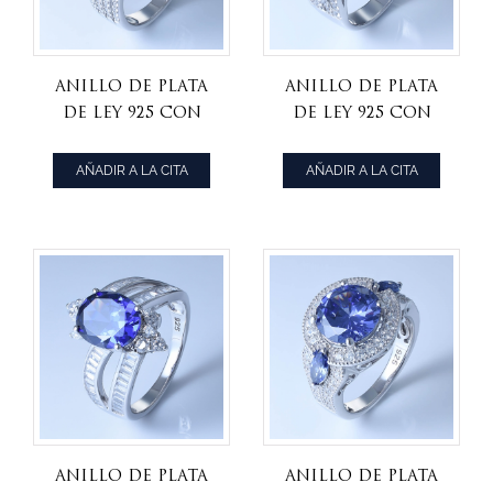
Anillo de plata
Anillo de plata
de ley 925 con
de ley 925 con
lujosa aqua cz
aqua cz
para mujer.
transparente
AÑADIR A LA CITA
AÑADIR A LA CITA
para mujer.
Anillo de plata
Anillo de plata