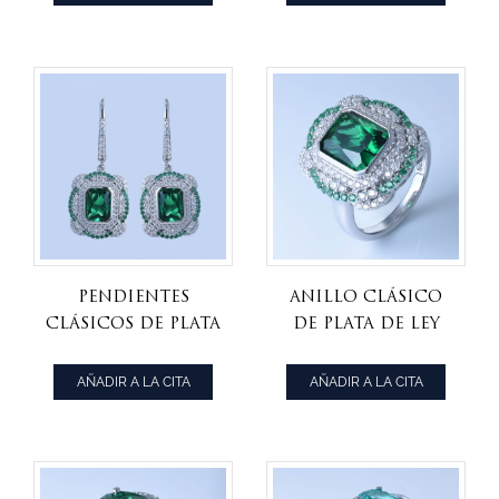
tanzanita cz
claro /
diamante rosa
cz
Pendientes
Anillo clásico
clásicos de plata
de plata de ley
de ley 925 con
925 con nano
nano verde
verde claro.
AÑADIR A LA CITA
AÑADIR A LA CITA
claro /
diamante rosa
cz