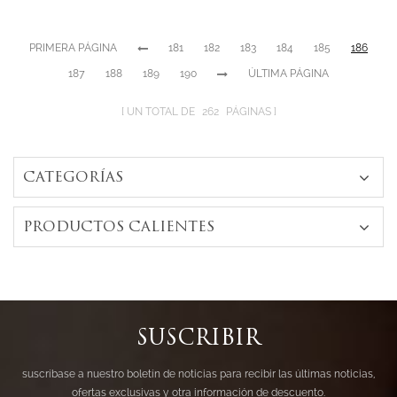
PRIMERA PÁGINA
181
182
183
184
185
186
187
188
189
190
ÚLTIMA PÁGINA
UN TOTAL DE
262
PÁGINAS
CATEGORÍAS
PRODUCTOS CALIENTES
SUSCRIBIR
suscríbase a nuestro boletín de noticias para recibir las últimas noticias,
ofertas exclusivas y otra información de descuento.