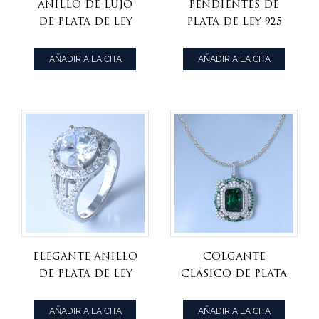
Anillo de lujo
Pendientes de
de plata de ley
plata de ley 925
925 con
con brillante
brillante
diamante rosa
AÑADIR A LA CITA
AÑADIR A LA CITA
diamante rosa
cz
cz.
Elegante anillo
Colgante
de plata de ley
clásico de plata
925 con cz
de ley 925 con
blanco /
nano verde
AÑADIR A LA CITA
AÑADIR A LA CITA