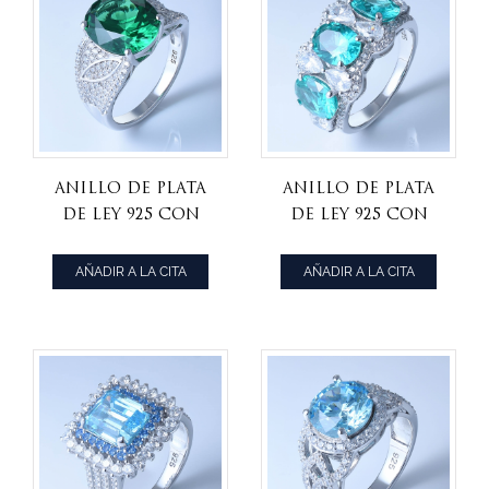
Anillo de plata
Anillo de plata
de ley 925 con
de ley 925 con
lujoso nano
paraiba especial
verde para mujer.
para mujer.
AÑADIR A LA CITA
AÑADIR A LA CITA