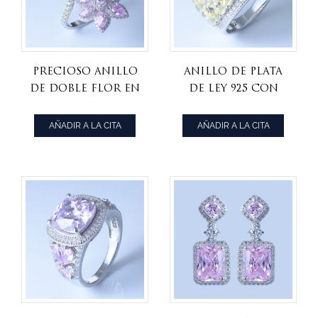
Precioso anillo
Anillo de plata
de doble flor en
de ley 925 con
plata de ley 925
flor de color
con multicolor
rosa / amarillo
AÑADIR A LA CITA
AÑADIR A LA CITA
cz / nano
cz