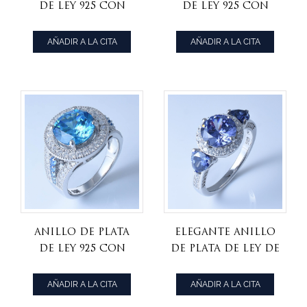
de ley 925 con
de ley 925 con
tanzanita
preciosa
brillante cz para
tanzanita cz.
AÑADIR A LA CITA
AÑADIR A LA CITA
mujer.
Anillo de plata
elegante anillo
de ley 925 con
de plata de ley de
deslumbrante
tanzanita cz 925
apatita de neón.
para mujer
AÑADIR A LA CITA
AÑADIR A LA CITA