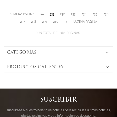
PRIMERA PÁGINA
231
232
233
234
235
236
237
238
239
240
ÚLTIMA PÁGINA
UN TOTAL DE
262
PÁGINAS
CATEGORÍAS
PRODUCTOS CALIENTES
SUSCRIBIR
suscríbase a nuestro boletín de noticias para recibir las últimas noticias,
ofertas exclusivas y otra información de descuento.