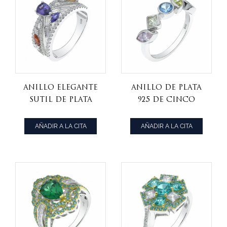
Anillo elegante
Anillo de plata
sutil de plata
925 de cinco
esterlina 925
piedras para
mujer
AÑADIR A LA CITA
AÑADIR A LA CITA