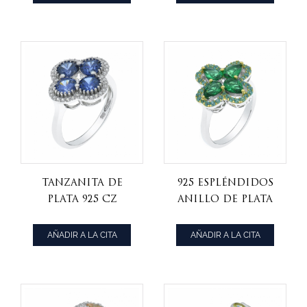
Tanzanita de
925 espléndidos
plata 925 cz
anillo de plata
anillo de trébol
de trébol de
de cuatro hojas
cuatro hojas
AÑADIR A LA CITA
AÑADIR A LA CITA