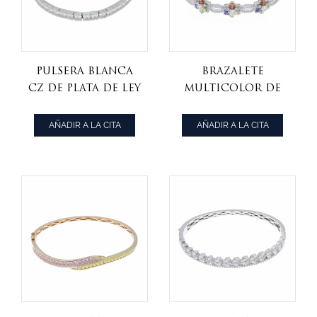
Pulsera blanca
Brazalete
cz de plata de ley
multicolor de
925 subestimada
la flor de la
plata esterlina
AÑADIR A LA CITA
AÑADIR A LA CITA
925