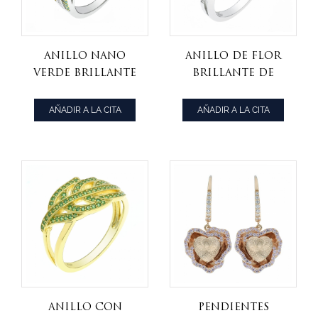
Anillo nano
Anillo de flor
verde brillante
brillante de
de plata
plata esterlina
esterlina 925
925
AÑADIR A LA CITA
AÑADIR A LA CITA
Anillo con
Pendientes