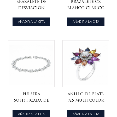
Brazalete de
Brazalete cz
desviación
blanco clásico
exquisito de la
de plata
plata esterlina
esterlina 925
AÑADIR A LA CITA
AÑADIR A LA CITA
925
Pulsera
Anillo de plata
sofisticada de
925 multicolor
plata de ley 925
de fantasía
AÑADIR A LA CITA
AÑADIR A LA CITA