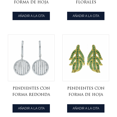
forma de hoja
florales
de plata 925
chapados en oro
rosa de plata 925
AÑADIR A LA CITA
AÑADIR A LA CITA
Pendientes con
Pendientes con
forma redonda
forma de hoja
cz blanco plata
de plata de ley
925 discretos
925
AÑADIR A LA CITA
AÑADIR A LA CITA