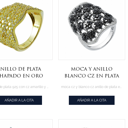
anillo de plata
moca y anillo
hapado en oro
blanco cz en plata
n cz amarillo y
de ley 925
Anillo de plata 925 con cz amarillo y blanco acabado en dorado
moca cz y blanco cz anillo de plata en dos tonos de chapado
blanco
AÑADIR A LA CITA
AÑADIR A LA CITA