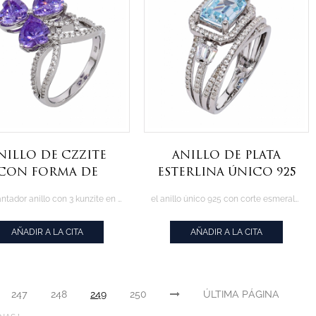
nillo de czzite
Anillo de plata
con forma de
esterlina único 925
corazón
Sterling
el encantador anillo con 3 kunzite en forma de corazón cz
el anillo único 925 con corte esmeralda 7x9mm aqua cz
encantador de
plata 925
AÑADIR A LA CITA
AÑADIR A LA CITA
247
248
249
250
ÚLTIMA PÁGINA