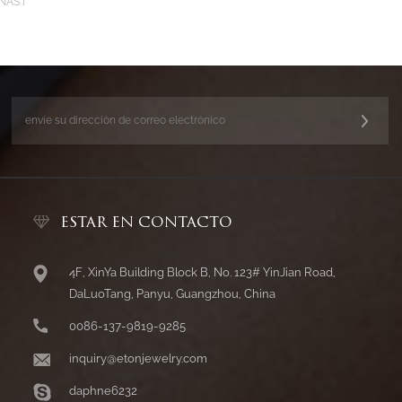
NAS
ESTAR EN CONTACTO
4F, XinYa Building Block B, No. 123# YinJian Road,
DaLuoTang, Panyu, Guangzhou, China
0086-137-9819-9285
inquiry@etonjewelry.com
daphne6232