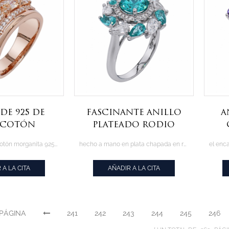
de 925 de
fascinante anillo
A
ocotón
plateado rodio
a de forma
plateado paraiba 925
el anillo de melocotón morganita 925 engastado en delicado chapado en oro rosa
hecho a mano en plata chapada en rodio pulido, el fascinante anillo 925 con paraiba de alta calidad
de oro rosa
 A LA CITA
AÑADIR A LA CITA
 PÁGINA
241
242
243
244
245
246