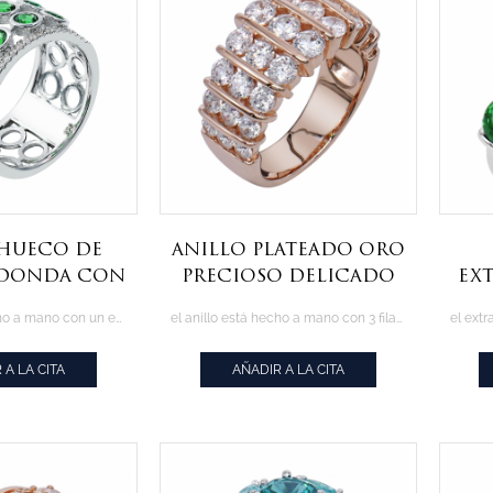
 hueco de
Anillo plateado oro
edonda con
precioso delicado
ex
ivo nano
de 925 libras
con
el anillo está hecho a mano con un estilo de diseño de moda y hueco
el anillo está hecho a mano con 3 filas de piedras blancas
erde
esterlinas
 A LA CITA
AÑADIR A LA CITA