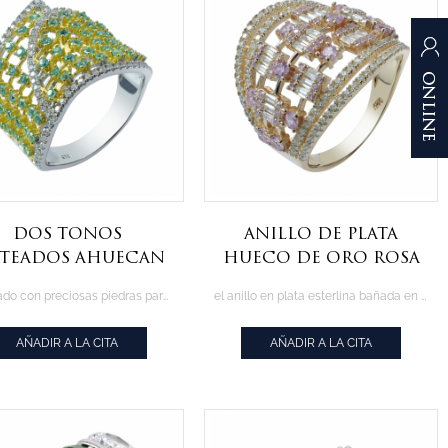
dos tonos
anillo de plata
ateados ahuecan
hueco de oro rosa
 anillo de plata
elaborado con preciosas piedras paraiba, el anillo refinado en rodio & amp; oro platino
el anillo en plata esterlina bañada en oro rosa
con preciosa
paraiba
AÑADIR A LA CITA
AÑADIR A LA CITA