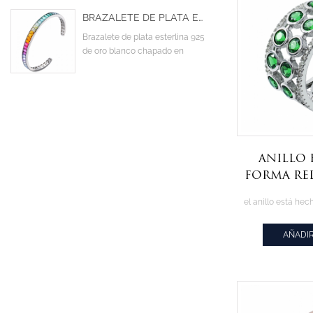
BRAZALETE DE PLATA ESTERLINA 925 DE ORO BLANCO CHAPADO EN DESTELLO BAGUETTE COLORIDO CZ CUBIC ZIRCONIA CUFF BANGLE
Brazalete de plata esterlina 925
de oro blanco chapado en
destello Baguette colorido CZ
Cubic Zirconia Cuff Bangle
anillo
forma r
llamat
v
AÑADIR