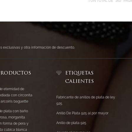
UN TOTAL DE
262
PÁGI
tas exclusivas y otra información de descuento.
PRODUCTOS
ETIQUETAS
CALIENTES
de eternidad de
odiada con circonita
Fabricante de anillos de plata de ley
 arcoíris baguette
925.
 de plata con baño
Anillo De Plata 925 al por mayor
 rosa, morganita
Anillo de plata 925
n forma de pera y
ita cúbica blanca