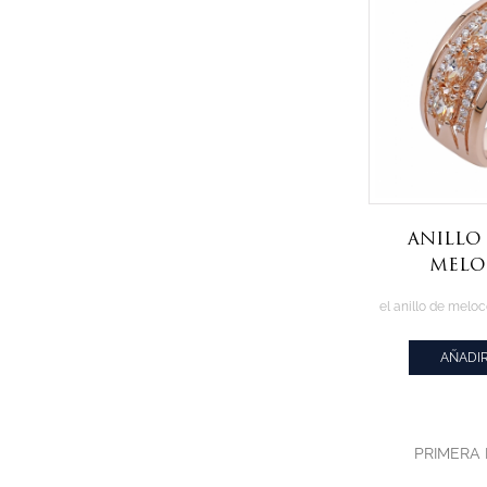
anillo 
mel
morganit
ovalada 
AÑADIR
PRIMERA