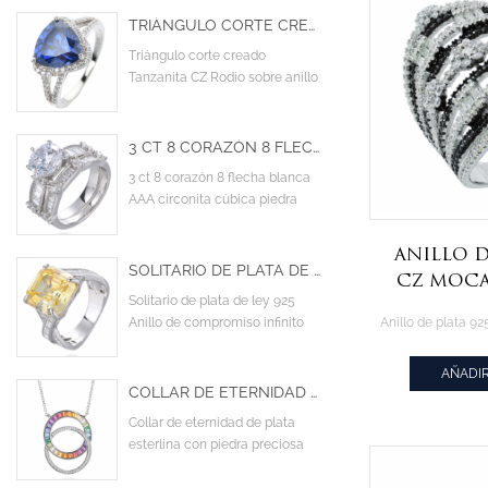
TRIÁNGULO CORTE CREADO TANZANITA CZ RODIO SOBRE ANILLO DE COMPROMISO DE DISEÑO DE ESTERLINA
Triángulo corte creado
Tanzanita CZ Rodio sobre anillo
de compromiso de diseño de
esterlina
3 CT 8 CORAZÓN 8 FLECHA BLANCA AAA CIRCONITA CÚBICA PIEDRA PRINCIPAL CÓCTEL ANILLOS DE BODA DE COMPROMISO
3 ct 8 corazón 8 flecha blanca
AAA circonita cúbica piedra
principal cóctel anillos de boda
de compromiso
Anillo d
SOLITARIO DE PLATA DE LEY 925 ANILLO DE COMPROMISO INFINITO CRUZADO CON CIRCONITA CÚBICA AMARILLA AAA
cz moca
Solitario de plata de ley 925
Anillo de compromiso infinito
cruzado con circonita cúbica
amarilla AAA
AÑADIR
COLLAR DE ETERNIDAD DE PLATA ESTERLINA CON PIEDRA PRECIOSA DE ZAFIRO SINTÉTICO ARCOÍRIS
Collar de eternidad de plata
esterlina con piedra preciosa
de zafiro sintético arcoíris