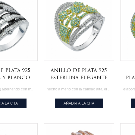
e plata 925
Anillo de plata 925
 y blanco
esterlina elegante
pl
cz
paraiba
el
Anillo de plata 925 alternando con moca cz y blanco
hecho a mano con la calidad alta, el anillo con parpadeante paraiba
 A LA CITA
AÑADIR A LA CITA