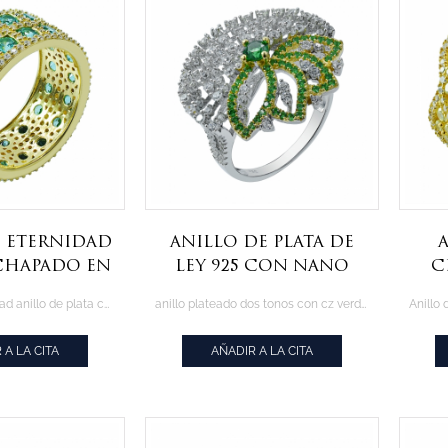
e eternidad
Anillo de plata de
 chapado en
ley 925 con nano
c
on yaga
verde y blanco cz
co
dos líneas eternidad anillo de plata con ronda paraiba yag y blanco cz
anillo plateado dos tonos con cz verde y blanco sintético
raiba
 A LA CITA
AÑADIR A LA CITA