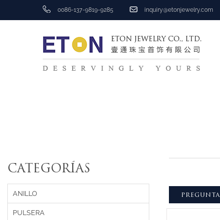
0086-137-9819-9285
inquiry@etonjewelry.com
CATEGORÍAS
ANILLO
PREGUNT
PULSERA