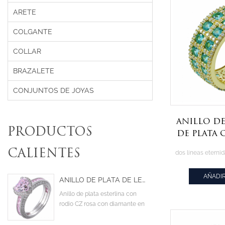
ARETE
COLGANTE
COLLAR
BRAZALETE
CONJUNTOS DE JOYAS
anillo d
PRODUCTOS
de plata
oro c
CALIENTES
pa
AÑADIR
ANILLO DE PLATA DE LEY CON RODIO Y CIRCONITA CÚBICA DE COLOR ROSA CON DIAMANTE EN FORMA DE CORAZÓN
Anillo de plata esterlina con
rodio CZ rosa con diamante en
el centro en forma de corazón