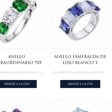
anillo
anillo esmeralda de
traordinario 925
lujo blanco y
 piedras verdes y
tanzanita cz en
el extraordinario anillo para mujer con 5 verdes y amp; piedras blancas
el anillo con 5 piedras talla esmeralda de 6x8 mm
blancas
plata de ley 925
AÑADIR A LA CITA
AÑADIR A LA CITA