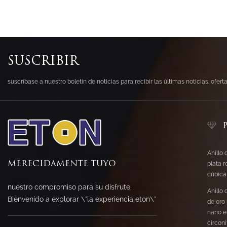
SUSCRIBIR
suscríbase a nuestro boletín de noticias para recibir las últimas noticias, ofer
Anillo 
MERECIDAMENTE TUYO
plata r
cúbica
nuestro compromiso para su disfrute.
Anillo
Bienvenido a explorar \"la experiencia eton\"
de oro
nano e
circon