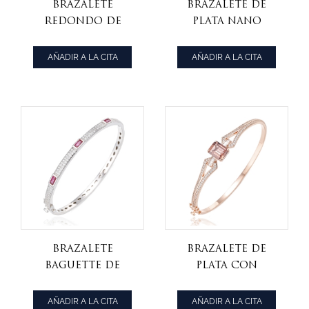
Brazalete
Brazalete de
redondo de
plata nano
plata rodiada
rodiada verde
con circonita
con talla
AÑADIR A LA CITA
AÑADIR A LA CITA
cúbica de color
esmeralda
arcoíris
Brazalete
Brazalete de
Baguette de
plata con
corindón rubí y
circonita
circonita
cúbica blanca
AÑADIR A LA CITA
AÑADIR A LA CITA