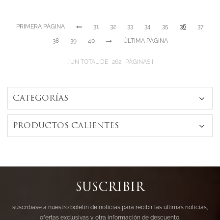
con baño de oro
con forma de
rosa
media luna y
PRIMERA PÁGINA
31
32
33
34
35
36
37
tanzanita de
forma ovalada
38
39
40
ÚLTIMA PÁGINA
UN TOTAL DE
262
PÁGINAS
CATEGORÍAS
PRODUCTOS CALIENTES
SUSCRIBIR
suscríbase a nuestro boletín de noticias para recibir las últimas noticias,
ofertas exclusivas y otra información de descuento.