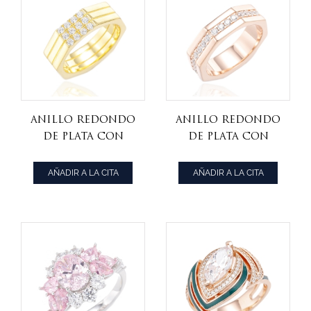
Anillo redondo
Anillo redondo
de plata con
de plata con
circonita
circonita
cúbica blanca
cúbica blanca y
AÑADIR A LA CITA
AÑADIR A LA CITA
925 y chapado en
baño de oro
oro
rosa