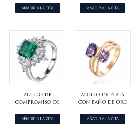
corazón de
18K Baño Oro
AÑADIR A LA CITA
AÑADIR A LA CITA
zirconia cúbica
Amarillo
redonda y
bagutte blanco
925
Anillo de
Anillo De Plata
compromiso de
Con Baño De Oro
corte Asscher de
Amarillo De 18
esmeralda
Quilates De
AÑADIR A LA CITA
AÑADIR A LA CITA
simulada verde
Circonitas
de plata
Cúbicas Moradas
esterlina 925
Y Blancas 925