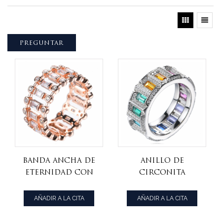
PREGUNTAR
Banda ancha de
Anillo de
eternidad con
circonita
circonitas
cúbica con
cúbicas
baguette
AÑADIR A LA CITA
AÑADIR A LA CITA
chapadas en oro
arcoíris Anillos
rosa de talla
de cóctel de