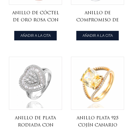
Anillo de cóctel
Anillo de
de oro rosa con
compromiso de
diamantes y
boda con halo
morganita rosa
de circonita
AÑADIR A LA CITA
AÑADIR A LA CITA
simulada de
cúbica blanca y
talla cuadrada
esmeralda verde
simulada de
forma cuadrada
Anillo de plata
Anillo Plata 925
rodiada con
Cojín Canario
forma de
Cubic Zirconia