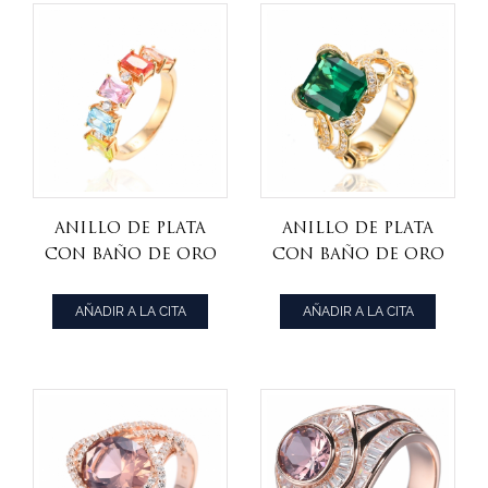
Anillo de plata
Anillo de plata
con baño de oro
con baño de oro
amarillo de 18
amarillo de 18
quilates con
quilates con
AÑADIR A LA CITA
AÑADIR A LA CITA
circonitas
centro verde
cúbicas
esmeralda
multicolor de
sintética 925
octágono 925