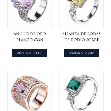
Anillo de oro
Alianza de bodas
blanco con
de rodio sobre
circonitas
plata con
cúbicas rosas y
circonitas
AÑADIR A LA CITA
AÑADIR A LA CITA
blancas de talla
cúbicas
princesa sobre
amarillas y
plata esterlina
blancas