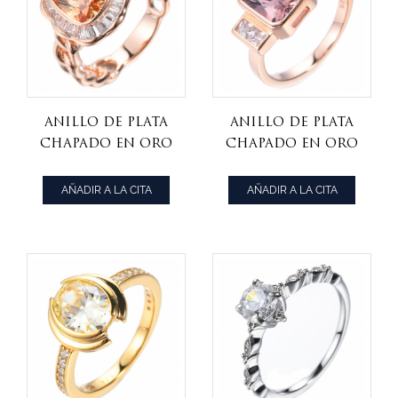
Anillo de plata
Anillo de plata
chapado en oro
chapado en oro
rosa con centro
rosa con centro
de champán de
de morganita
AÑADIR A LA CITA
AÑADIR A LA CITA
cojín 925
rosa creado en
laboratorio 925