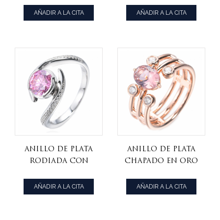
cúbica cuadrada
talla cojín con
AÑADIR A LA CITA
AÑADIR A LA CITA
de corte
diamantes
princesa de 1,0
creados y
quilates
detalles en plata
de ley
Anillo De Plata
Anillo de plata
Rodiada Con
chapado en oro
Circón Cúbico
rosa con
Rosa Y Blanco
circonita
AÑADIR A LA CITA
AÑADIR A LA CITA
Redondo 925
cúbica blanca y
morganita
creada en