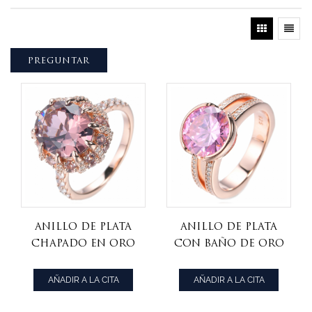
PREGUNTAR
Anillo de plata
Anillo De Plata
chapado en oro
Con Baño De Oro
rosa con
Rosa 925 Con
morganita rosa
Centro Redondo
AÑADIR A LA CITA
AÑADIR A LA CITA
creada en
De Circonitas
laboratorio y
Cúbicas Rosas