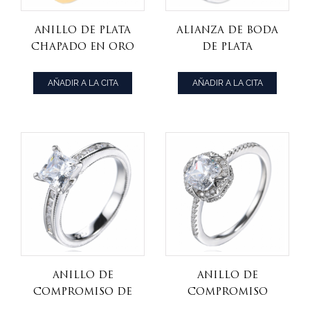
Anillo de plata
Alianza de boda
chapado en oro
de plata
con centro de
esterlina S925
circón cúbico
chapada en oro
AÑADIR A LA CITA
AÑADIR A LA CITA
amarillo con
blanco de 18
diamante
quilates de
ovalado 925
corte redondo
Anillo de
Anillo de
compromiso de
compromiso
circonita
solitario de