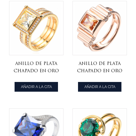
laboratorio 925
Anillo de plata
Anillo De Plata
chapado en oro
Chapado En Oro
de zorcón
Rosa Con Circón
cúbico amarillo
Cúbico Blanco Y
AÑADIR A LA CITA
AÑADIR A LA CITA
con diamante de
Champán 925
talla princesa
925