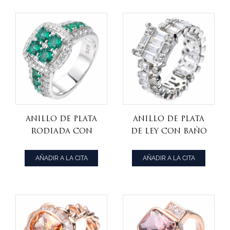
circonita
cúbica blanca
Anillo De Plata
Anillo de plata
Rodiada Con
de ley con baño
Circonitas
de rodio y
Cúbicas Blancas
circonitas
AÑADIR A LA CITA
AÑADIR A LA CITA
Y Verde
cúbicas blancas
Esmeralda 925
925