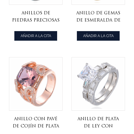
anillos de
Anillo de gemas
piedras preciosas
de esmeralda de
de baguette de
plata 925, regalos
banda
de joyería
AÑADIR A LA CITA
AÑADIR A LA CITA
multicolor
nupcial para
anillo
boda
multicolor de
ley 925
anillo con pavé
Anillo de plata
de cojín de plata
de ley con
de ley en tono
forma de