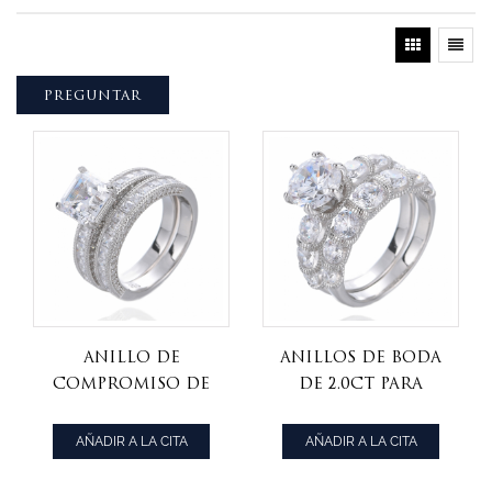
PREGUNTAR
anillo de
Anillos de boda
compromiso de
de 2.0ct para
corte asscher en
mujer, juegos de
plata de ley con
anillos de novia
AÑADIR A LA CITA
AÑADIR A LA CITA
circonitas
redondos,
cúbicas
anillos de