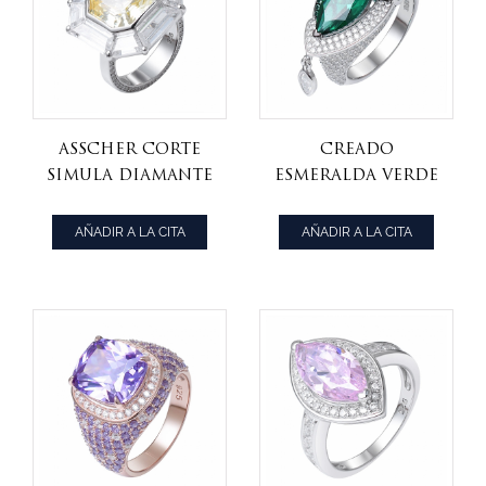
Asscher corte
creado
simula diamante
esmeralda verde
amarillo rodio
Marquse corte
sobre anillo de
negro 2 tono
AÑADIR A LA CITA
AÑADIR A LA CITA
plata esterlina
plateado 925
anillo de plata
esterlina