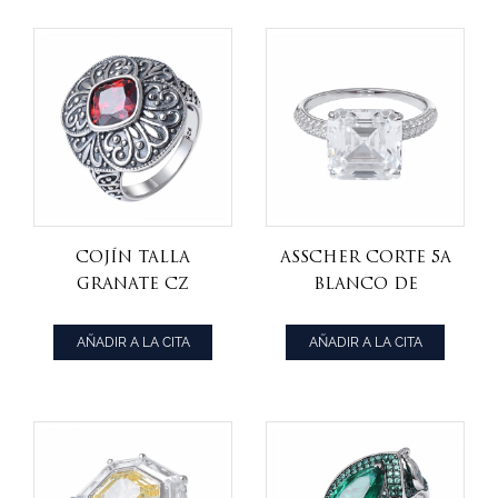
conjunto
joyería
cojín talla
Asscher corte 5A
granate CZ
blanco de
anillo artesanal
calidad cz
negro sobre
anillo de rodio
AÑADIR A LA CITA
AÑADIR A LA CITA
plata de ley
sobre plata de
ley