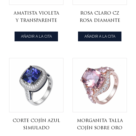
amatista violeta
rosa claro CZ
y transparente
rosa Diamante
CZ baño en tono
piedra talla
oro rosa 925
marquesa rodio
AÑADIR A LA CITA
AÑADIR A LA CITA
anillo de plata
925 anillo de
esterlina
plata esterlina
corte cojín azul
morganita talla
simulado
cojín sobre oro
Tanzanita
rosa simulado