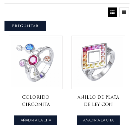
PREGUNTAR
Colorido
anillo de plata
circonita
de ley con
cúbica plata
zafiro sintético
esterlina arco
y rodio con
AÑADIR A LA CITA
AÑADIR A LA CITA
iris anillo de
corte princesa
compromiso