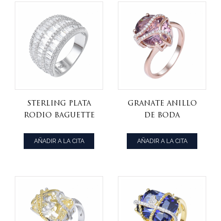
conjunto
Sterling Plata
Granate Anillo
Rodio Baguette
De Boda
Zirconia Cúbico
Conjunto Oval
de la banda
Rosa Milgrain De
AÑADIR A LA CITA
AÑADIR A LA CITA
conjunto de
Diamantes
anillo de la
Anillo De Bodas
joyería