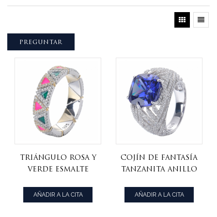
PREGUNTAR
triángulo rosa y
cojín de fantasía
verde esmalte
Tanzanita anillo
oro amarillo y
de circonita
rodio sobre
cúbica con
AÑADIR A LA CITA
AÑADIR A LA CITA
anillo de plata
rodio en el
esterlina
centro sobre