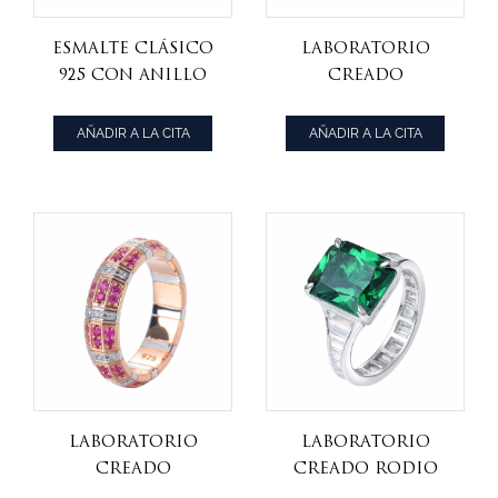
Esmalte clásico
laboratorio
925 Con anillo
creado
de oro rosa CZ
esmeralda Y
blanco sobre
zafiro oro
AÑADIR A LA CITA
AÑADIR A LA CITA
plata esterlina
amarillo y
anillo de rodio
sobre plata de
ley
laboratorio
laboratorio
creado
creado rodio
corindón rubí Y
esmeralda sobre