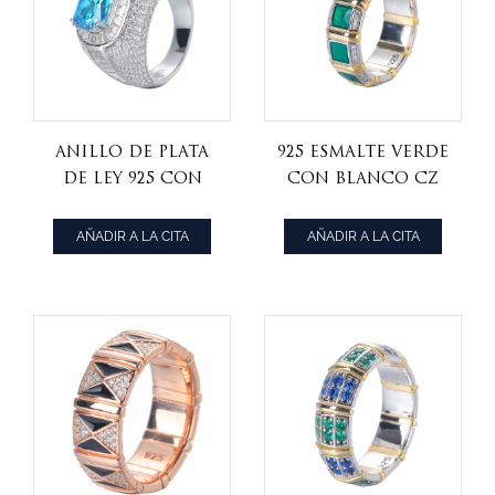
Anillo de plata
925 esmalte verde
de ley 925 con
Con blanco CZ
rodio CZ blanco
anillo de oro
y azul agua de
amarillo sobre
AÑADIR A LA CITA
AÑADIR A LA CITA
fantasía
plata de ley