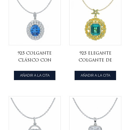
925 colgante
925 elegante
clásico con
colgante de
apatito de neón
plata paraiba
cz
refinado
AÑADIR A LA CITA
AÑADIR A LA CITA