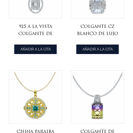
925 a la vista
colgante cz
colgante de
blanco de lujo
señoras de halo
al por mayor
de plata
para damas
AÑADIR A LA CITA
AÑADIR A LA CITA
China paraiba
Colgante de