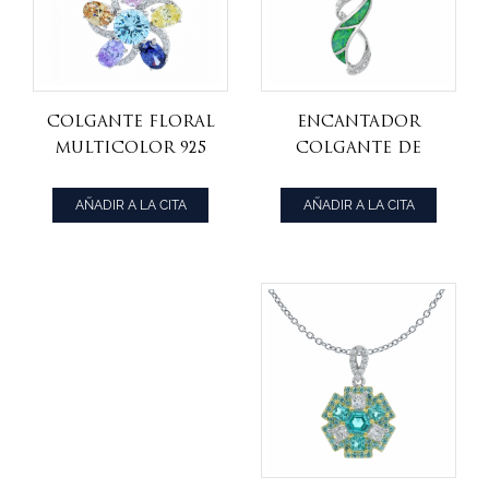
encantador
Colgante floral
colgante de
multicolor 925
ópalo de plata de
de las señoras
laboratorio
AÑADIR A LA CITA
AÑADIR A LA CITA
verde