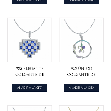
AÑADIR A LA CITA
AÑADIR A LA CITA
925 elegante
925 único
colgante de
colgante de
plata enrejado
plata
multicolor para
AÑADIR A LA CITA
AÑADIR A LA CITA
damas