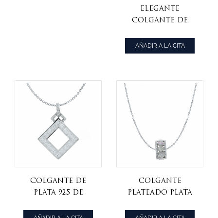
elegante
colgante de
plata 925 con
paraiba y piedras
AÑADIR A LA CITA
blancas
Colgante de
Colgante
plata 925 de
plateado plata
forma cuadrada
925 con forma de
sutil
rodio