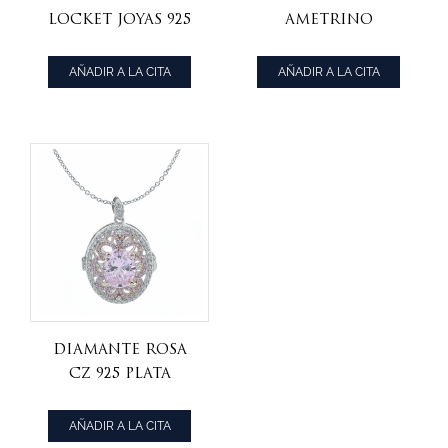
locket joyas 925
ametrino
colgante de
encantador de
plata para damas
plata 925 para
AÑADIR A LA CITA
AÑADIR A LA CITA
damas
diamante rosa
cz 925 plata
esterlina
medallón
AÑADIR A LA CITA
colgante de