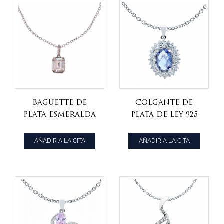
baguette de
Colgante de
plata esmeralda
plata de ley 925
corte morgantie
con tanzania de
colgante de
corte a cuadros
AÑADIR A LA CITA
AÑADIR A LA CITA
durazno
cz