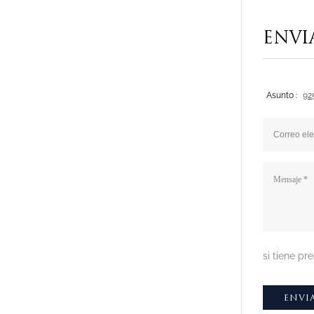
ENVI
Asunto :
92
si tiene p