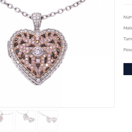
Núme
Mate
Tama
Peso