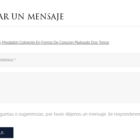
AR UN MENSAJE
5 Medallón Colgante En Forma De Corazón Plateado Dos Tonos
reguntas o sugerencias, por favor déjenos un mensaje, ¡le responde