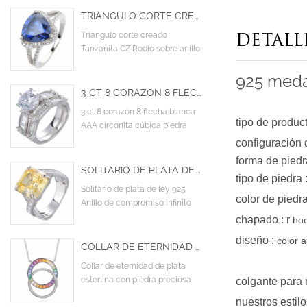
TRIÁNGULO CORTE CREADO TANZANITA CZ RODIO SOBRE ANILLO DE COMPROMISO DE DISEÑO DE ESTERLINA
Triángulo corte creado
DETALL
Tanzanita CZ Rodio sobre anillo
de compromiso de diseño de
esterlina
925 meda
3 CT 8 CORAZÓN 8 FLECHA BLANCA AAA CIRCONITA CÚBICA PIEDRA PRINCIPAL CÓCTEL ANILLOS DE BODA DE COMPROMISO
3 ct 8 corazón 8 flecha blanca
tipo de produc
AAA circonita cúbica piedra
principal cóctel anillos de boda
configuración 
de compromiso
forma de piedr
SOLITARIO DE PLATA DE LEY 925 ANILLO DE COMPROMISO INFINITO CRUZADO CON CIRCONITA CÚBICA AMARILLA AAA
tipo de piedra
Solitario de plata de ley 925
color de piedr
Anillo de compromiso infinito
cruzado con circonita cúbica
chapado
: r
hod
amarilla AAA
diseño
:
color a
COLLAR DE ETERNIDAD DE PLATA ESTERLINA CON PIEDRA PRECIOSA DE ZAFIRO SINTÉTICO ARCOÍRIS
Collar de eternidad de plata
esterlina con piedra preciosa
colgante para 
de zafiro sintético arcoíris
nuestros estil