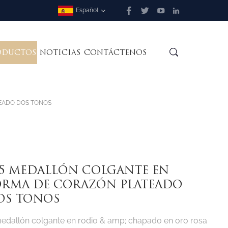
Español
ODUCTOS
NOTICIAS
CONTÁCTENOS
EADO DOS TONOS
25 MEDALLÓN COLGANTE EN
ORMA DE CORAZÓN PLATEADO
OS TONOS
medallón colgante en rodio & amp; chapado en oro rosa