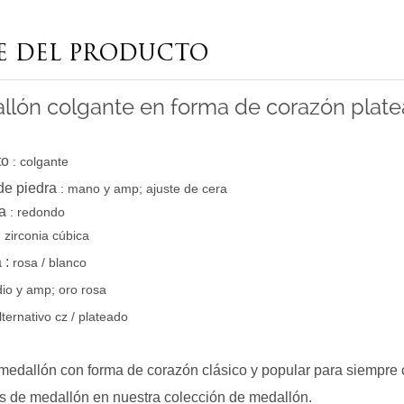
E DEL PRODUCTO
llón colgante en forma de corazón plat
to
: colgante
de piedra
: mano y amp; ajuste de cera
a
: redondo
:
zirconia cúbica
a
:
rosa / blanco
io y amp; oro rosa
lternativo cz / plateado
medallón con forma de corazón clásico y popular para siempre c
os de medallón en nuestra colección de medallón.