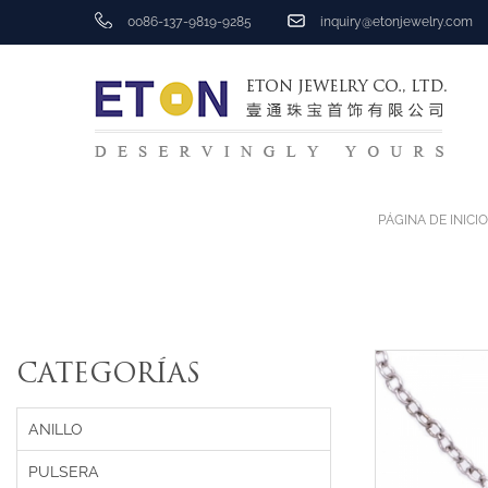
0086-137-9819-9285
inquiry@etonjewelry.com
PÁGINA DE INICIO
CATEGORÍAS
ANILLO
PULSERA