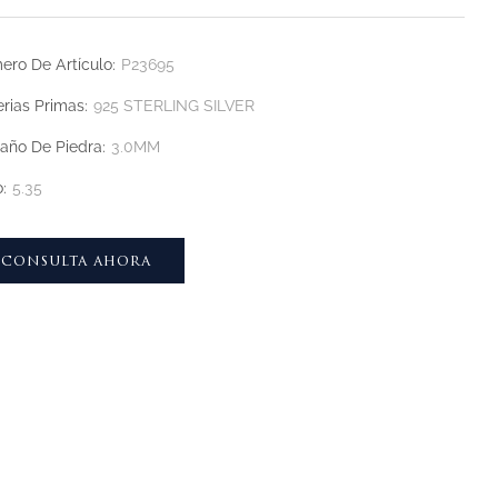
ro De Artículo:
P23695
rias Primas:
925 STERLING SILVER
ño De Piedra:
3.0MM
:
5.35
CONSULTA AHORA