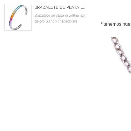
BRAZALETE DE PLATA ESTERLINA 925 DE ORO BLANCO CHAPADO EN DESTELLO BAGUETTE COLORIDO CZ CUBIC ZIRCONIA CUFF BANGLE
Brazalete de plata esterlina 925
de oro blanco chapado en
* tenemos nues
destello Baguette colorido CZ
Cubic Zirconia Cuff Bangle