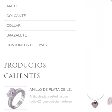
ARETE
COLGANTE
COLLAR
BRAZALETE
CONJUNTOS DE JOYAS
PRODUCTOS
CALIENTES
ANILLO DE PLATA DE LEY CON RODIO Y CIRCONITA CÚBICA DE COLOR ROSA CON DIAMANTE EN FORMA DE CORAZÓN
Anillo de plata esterlina con
rodio CZ rosa con diamante en
el centro en forma de corazón