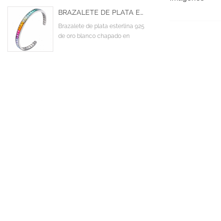
BRAZALETE DE PLATA ESTERLINA 925 DE ORO BLANCO CHAPADO EN DESTELLO BAGUETTE COLORIDO CZ CUBIC ZIRCONIA CUFF BANGLE
Brazalete de plata esterlina 925
de oro blanco chapado en
destello Baguette colorido CZ
Cubic Zirconia Cuff Bangle