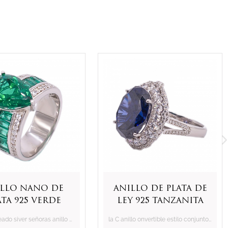
illo nano de
Anillo de plata de
ata 925 verde
ley 925 tanzanita
perla
ovalado
rodio plateado siver señoras anillo de ajuste con fantasía verde Pera u0026amperio; bagutte nano
la C anillo onvertible estilo conjunto de joyas con tanzanita oval 14 * 17mm cz