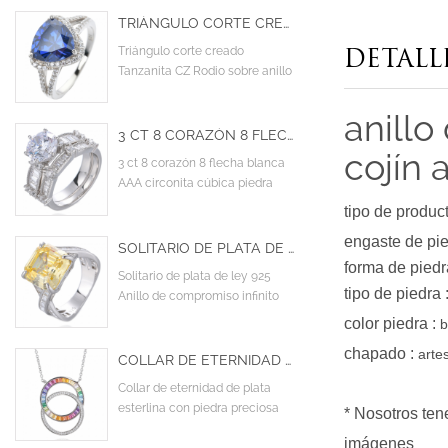
TRIÁNGULO CORTE CREADO TANZANITA CZ RODIO SOBRE ANILLO DE COMPROMISO DE DISEÑO DE ESTERLINA
Triángulo corte creado
DETALL
Tanzanita CZ Rodio sobre anillo
de compromiso de diseño de
esterlina
anillo
3 CT 8 CORAZÓN 8 FLECHA BLANCA AAA CIRCONITA CÚBICA PIEDRA PRINCIPAL CÓCTEL ANILLOS DE BODA DE COMPROMISO
cojín 
3 ct 8 corazón 8 flecha blanca
AAA circonita cúbica piedra
principal cóctel anillos de boda
tipo de produc
de compromiso
engaste de pi
SOLITARIO DE PLATA DE LEY 925 ANILLO DE COMPROMISO INFINITO CRUZADO CON CIRCONITA CÚBICA AMARILLA AAA
forma de piedr
Solitario de plata de ley 925
tipo de piedra
Anillo de compromiso infinito
cruzado con circonita cúbica
color piedra
:
b
amarilla AAA
chapado
:
arte
COLLAR DE ETERNIDAD DE PLATA ESTERLINA CON PIEDRA PRECIOSA DE ZAFIRO SINTÉTICO ARCOÍRIS
Collar de eternidad de plata
esterlina con piedra preciosa
* Nosotros ten
de zafiro sintético arcoíris
imágenes