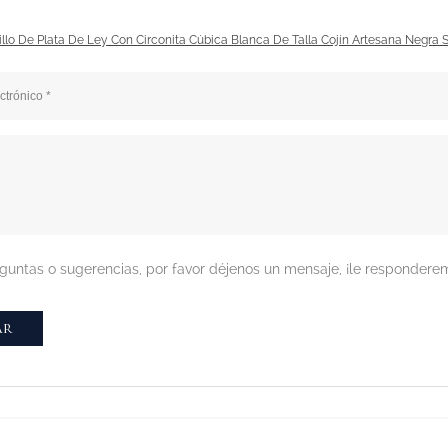
illo De Plata De Ley Con Circonita Cúbica Blanca De Talla Cojín Artesana Negra 
reguntas o sugerencias, por favor déjenos un mensaje, ¡le responde