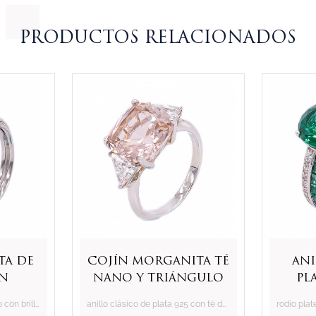
PRODUCTOS RELACIONADOS
ta de
cojín morganita té
An
on
nano y triángulo
pl
e
blanco cz anillo
anillo de plata de ley único con brillante aqua y blanco cz
anillo clásico de plata 925 con té de morganita sintética y cz blanco
 de
de plata