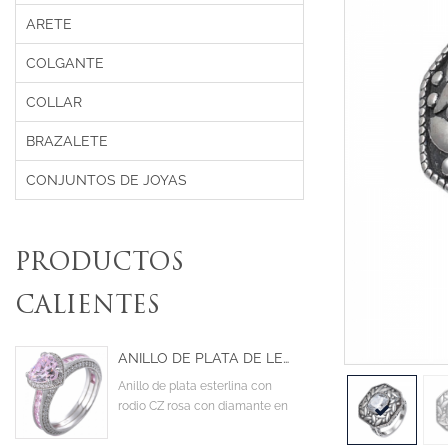
ARETE
COLGANTE
COLLAR
BRAZALETE
CONJUNTOS DE JOYAS
PRODUCTOS
CALIENTES
ANILLO DE PLATA DE LEY CON RODIO Y CIRCONITA CÚBICA DE COLOR ROSA CON DIAMANTE EN FORMA DE CORAZÓN
Anillo de plata esterlina con
rodio CZ rosa con diamante en
el centro en forma de corazón