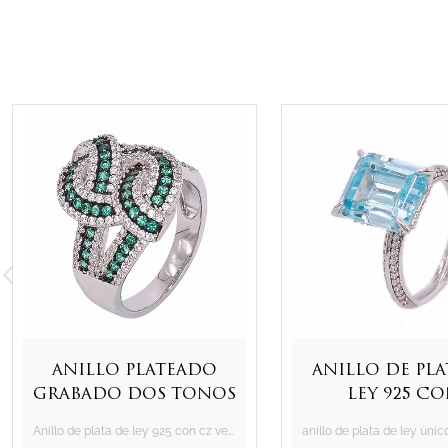
anillo plateado
Anillo de pla
grabado dos tonos
ley 925 c
con nano verde y
brillant
Anillo de plata de ley 925 con cz verde y blanco sintético redondo
cz blanco
esmeralda