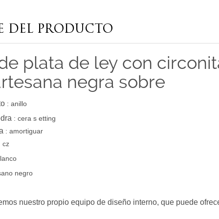
E DEL PRODUCTO
 de plata de ley con circoni
artesana negra sobre
to
: anillo
edra
: cera
s
etting
a
: amortiguar
:
cz
lanco
sano negro
emos nuestro propio equipo de diseño interno, que puede ofrece