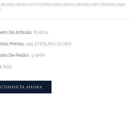
o de plata de ley con circonita cúbica blanca de talla cojín artesana negra
e
ro De Artículo:
R38011
rias Primas:
925 STERLING SILVER
ño De Piedra:
9*9MM
:
8.83
CONSULTA AHORA