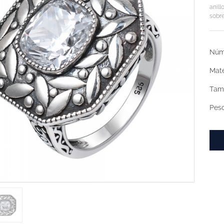
anill
sobr
Núme
Mate
Tama
Peso