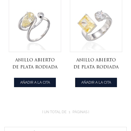
Anillo abierto
Anillo abierto
de plata rodiada
de plata rodiada
con circonita
con circonita
cúbica amarilla
cúbica blanca
AÑADIR A LA CITA
AÑADIR A LA CITA
y diamante en
redonda y
forma de pera
diamante
esmeralda
amarillo y
UN TOTAL DE
1
PÁGINAS
redondo