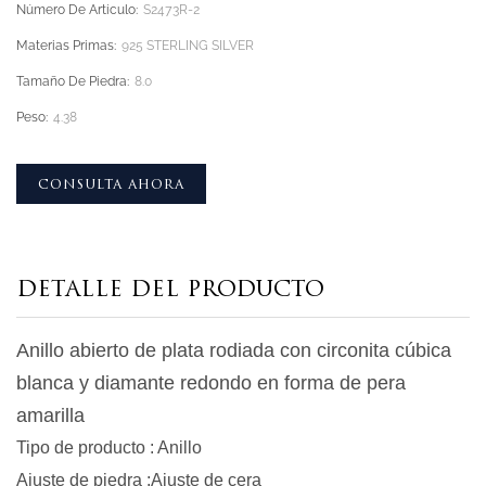
Número De Artículo:
S2473R-2
Materias Primas:
925 STERLING SILVER
Tamaño De Piedra:
8.0
Peso:
4.38
CONSULTA AHORA
DETALLE DEL PRODUCTO
Anillo abierto de plata rodiada con circonita cúbica
blanca y diamante redondo en forma de pera
amarilla
Tipo de producto
:
Anillo
Ajuste de piedra
:Ajuste de cera